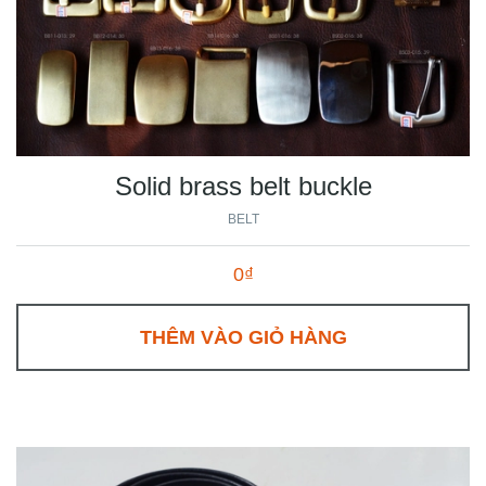
Solid brass belt buckle
BELT
0₫
THÊM VÀO GIỎ HÀNG