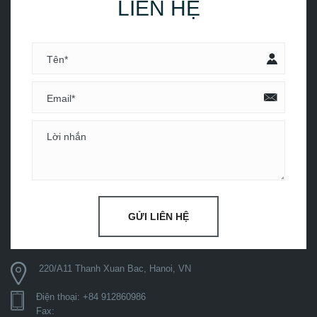
LIÊN HỆ
GỬI LIÊN HỆ
220/A11 Thanh Xuan Bac, Hanoi, VN
Điện thoại: +84 912860986
Fax: