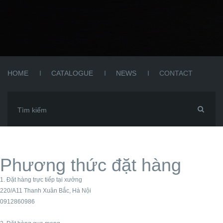
HOME
CATALOGUE
NEWS
CONTACT
Phương thức đặt hàng
1. Đặt hàng trực tiếp tại xưởng
220/A11 Thanh Xuân Bắc, Hà Nội
0912860986