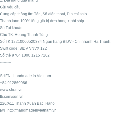
2. Đặt hàng qua mạng
Gửi yêu cầu
Cung cấp thông tin: Tên, Số điện thoại, Địa chỉ ship
Thanh toán 100% tổng giá trị đơn hàng + phí ship
Số Tài khoản:
Chủ TK: Hoàng Thanh Tùng
Số TK:12210000520384 Ngân hàng BIDV - Chi nhánh Hà Thành.
Swift code: BIDV VNVX 122
Số thẻ 9704 1800 1215 7202
---------
SHEN | handmade in Vietnam
+84 912860986
www.shen.vn
fb.com/sen.vn
220/A11 Thanh Xuan Bac, Hanoi
[w] http://handmadeinvietnam.vn