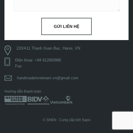
GỬI LIÊN HỆ
220/A11 Thanh Xuan Bac, Hanoi, VN
Điện thoại: +84 912860986
Fax:
handmadeinvietnam.vn@gmail.com
Hướng dẫn thanh toán
© SHEN .
Cung cấp bởi Sapo