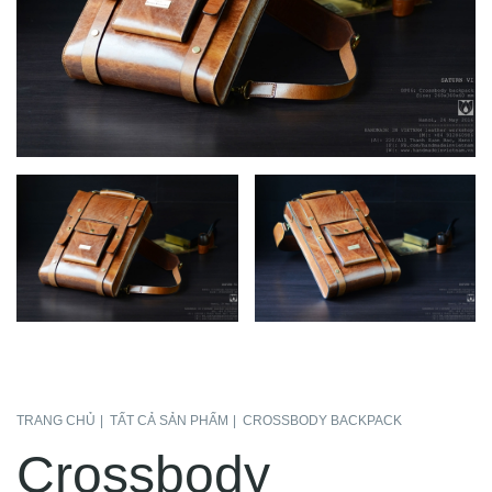
TRANG CHỦ
TẤT CẢ SẢN PHẨM
CROSSBODY BACKPACK
Crossbody