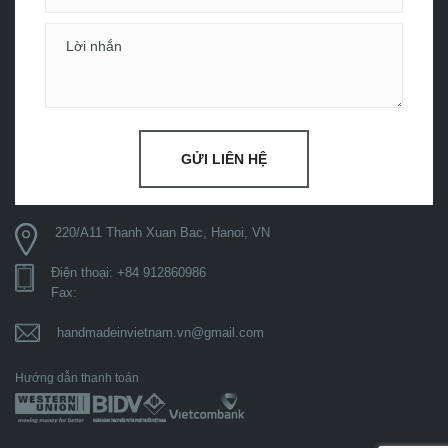
GỬI LIÊN HỆ
220/A11 Thanh Xuan Bac, Hanoi, VN
Điện thoại: +84 912860986
Fax:
handmadeinvietnam.vn@gmail.com
Hướng dẫn thanh toán