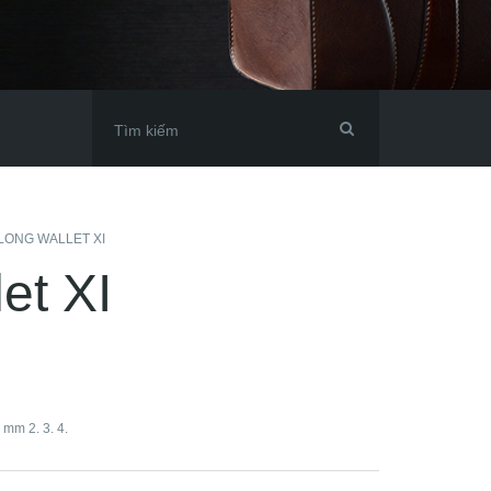
LONG WALLET XI
et XI
 mm 2. 3. 4.