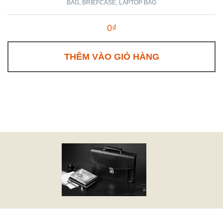
BAG
BRIEFCASE
LAPTOP BAG
0₫
THÊM VÀO GIỎ HÀNG